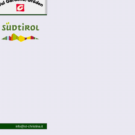
info@
st-christina.it