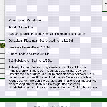
Mittelschwere Wanderung
Talort : St.Christina
Ausgangspunkt : Plesdinaz (wo Sie Parkmöglichkeit haben)
Gehzeiten : Plesdinaz - Seurasas Almen 1 1/2 Std
Seurasas Almen - Balest 1/2 Std.
Balest - St.Jakobskirche 3/4 Std.
St.Jakobskirche - St.Ulrich 1/2 Std.
Aufstieg : Fahren Sie Richtung Plesdinaz wo Sie auf 1570m
Parkmöglichkeit finden. Von Plesdinaz gelangt man über die
Höfestrasse nach Runcaudie. Im Tälchen startet der Almweg Nr. 20
der sehr steil zu den Almhütten führt. Sobals Sie etwas östlich zum
Kreuz gelangen werden Sie die Markierung Nr. 6 folgen müssen. Auf
diesem Weg erreicht man den Balestgrat und später die
St.Jakobskirche. Jetzt können Sie weiter bis nach St. Ulrich wandern.
Südtirol
|
Gröden Val Gardena
|