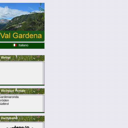
Italiano
Wetter
Wichtige Portale
ardenaronda
Gröden
üdtirol
Dachmarke