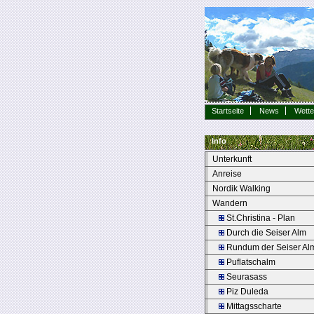
Startseite
News
Wette
Info
Unterkunft
Anreise
Nordik Walking
Wandern
St.Christina - Plan
Durch die Seiser Alm
Rundum der Seiser Al
Puflatschalm
Seurasass
Piz Duleda
Mittagsscharte