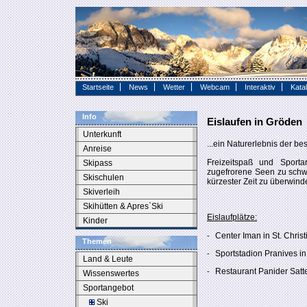
Startseite
News
Wetter
Webcam
Interaktiv
Kata
Info
Eislaufen in Gröden
Unterkunft
...ein Naturerlebnis der be
Anreise
Freizeitspaß und Sportar
Skipass
zugefrorene Seen zu schw
Skischulen
kürzester Zeit zu überwind
Skiverleih
Skihütten & Apres`Ski
Eislaufplätze:
Kinder
Center Iman in St. Christ
-
Themen
Sportstadion Pranives i
-
Land & Leute
Restaurant Panider Satte
-
Wissenswertes
Sportangebot
Ski