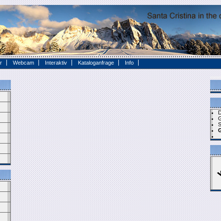
r
Webcam
Interaktiv
Kataloganfrage
Info
www.
D
S