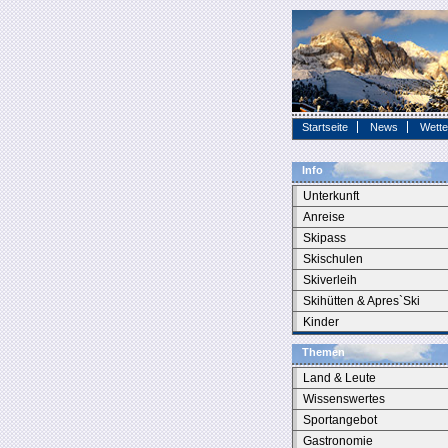
Startseite
News
Wette
Info
Unterkunft
Anreise
Skipass
Skischulen
Skiverleih
Skihütten & Apres`Ski
Kinder
Themen
Land & Leute
Wissenswertes
Sportangebot
Gastronomie