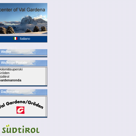
Italiano
Groeden.it
Wetter
Wichtige Portale
olomitisuperski
Gröden
üdtirol
Gardenaronda
Dachmarke