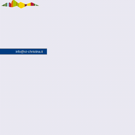
info@
st-christina.it